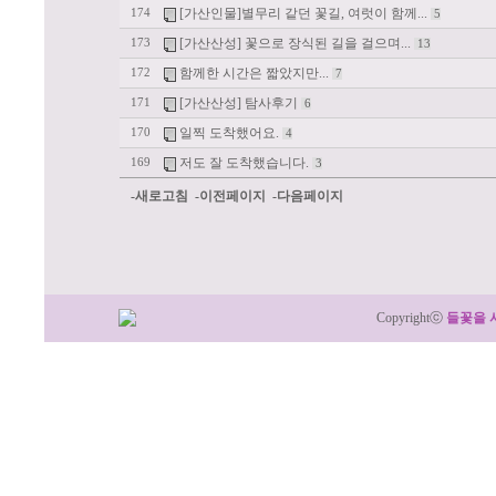
[가산인물]별무리 같던 꽃길, 여럿이 함께...
174
5
[가산산성] 꽃으로 장식된 길을 걸으며...
173
13
함께한 시간은 짧았지만...
172
7
[가산산성] 탐사후기
171
6
일찍 도착했어요.
170
4
저도 잘 도착했습니다.
169
3
-새로고침
-이전페이지
-다음페이지
Copyrightⓒ
들꽃을 
:: 