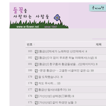
번호
제목
[황금산]억새가 노래하던 산언덕에서
183
4
[황금산] 더 없이 푸르른 하늘 아래에서(스냅)
182
6
[황금산] 흰구름과 황금들녘을....(단체이미지)
181
8
<문경 황금산> - 고결한 시골여인 같은 山
180
10
잘 도착했습니다.
179
9
저도 무사히....
178
13
황금산 탐사(내용추가)
177
14
[가산산성] 삼매경(三昧境)
176
6
[가산산성] 같이 하셨던 님들
175
3