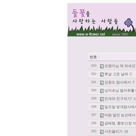
번호
조뱅이님 뭐 하세요?
303
햇살 고운 날에
302
7
강원도 탐사에서
301
7
낭아초님 발자취를
300
안개와 친구되기!
299
1
일요일 벙개탐사에
298
바람 일던 능선에
297
곰배령, 황토산장 
296
사진올리기
295
10