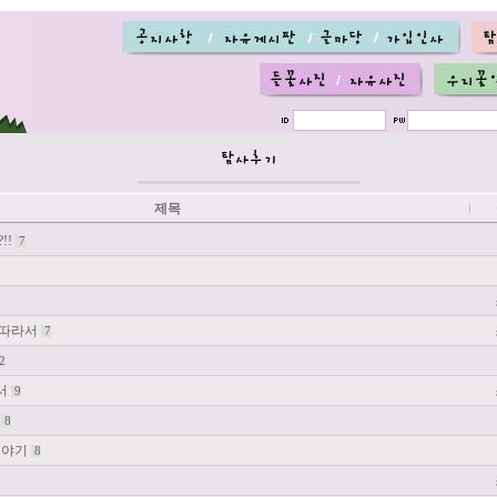
제목
!!
7
 따라서
7
2
서
9
서
8
이야기
8