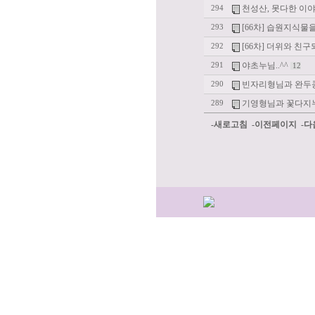
천성산, 못다한 이
294
[66차] 습원지식물
293
[66차] 더위와 친
292
야초누님..^^
291
12
빈자리형님과 완두콩
290
기영형님과 꽃다지누
289
-새로고침
-이전페이지
-