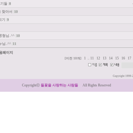
야기들
8
을 찾아서
10
구되기
9
형님..^^
10
님..^^
11
다음페이지
1
..
11
12
13
14
15
16
17
[이전 10개]
Copyright 1999-
Copyrightⓒ
들꽃을 사랑하는 사람들
All Rights Reserved
:: Designed by LeTum ::