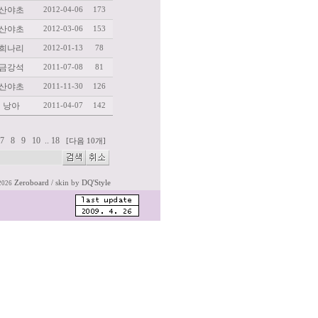
산야초
2012-04-06
173
산야초
2012-03-06
153
희나리
2012-01-13
78
금강석
2011-07-08
81
산야초
2011-11-30
126
낭아
2011-04-07
142
7
8
9
10
..
18
[다음 10개]
Zeroboard
/ skin by
DQ'Style
2026