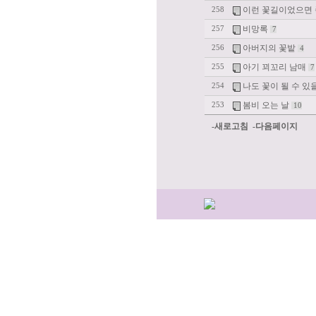
이런 꽃길이었으면
258
비망록
257
7
아버지의 꽃밭
256
4
아기 꾀꼬리 남매
255
7
나도 꽃이 될 수 있
254
봄비 오는 날
253
10
-새로고침
-다음페이지