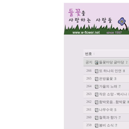
번호
공지
들꽃마당 글마당
2
또 하나의 인연
266
8
은방울꽃
265
3
가을의 노래
264
7
작은 소망 - 백시나
263
함박웃음...함박꽃
262
나무수국
261
5
철쭉과 향가
260
7
봄비 소식
259
7