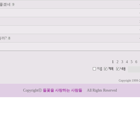
 좋겠네
9
을까?
8
1
2
3
4
5
6
Copyright 1999-
Copyrightⓒ
들꽃을 사랑하는 사람들
All Rights Reserved
:: Designed by LeTum ::