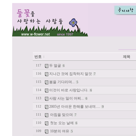
번호
제목
두 얼굴
117
6
지나간 것에 집착하지 말것
116
7
봄을 기다리며...
115
5
이것이 바로 사랑입니다.
114
6
사람 사는 일이 어찌...
113
6
2005년 아쉬운 한해를 보내며.....
112
9
아침을 맞으며
111
7
첫눈 오는 날에
110
6
10분의 여유
109
5