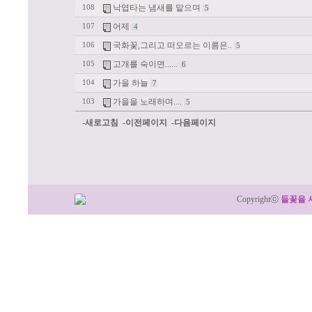
낙엽타는 냄새를 맡으며
108
5
어제
107
4
국화꽃,그리고 떠오르는 이름은..
106
5
고개를 숙이면......
105
6
가을 하늘
104
7
가을을 노래하며....
103
5
-새로고침
-이전페이지
-다음페이지
Copyrightⓒ
들꽃을 
:: 