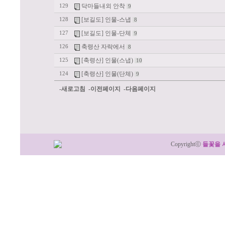
닥마들내외 안착
129
9
[보길도] 인물-스냅
128
8
[보길도] 인물-단체
127
9
축령산 자락에서
126
8
[축령산] 인물(스냅)
125
10
[축령산] 인물(단체)
124
9
-새로고침
-이전페이지
-다음페이지
Copyrightⓒ
들꽃을 
:: 