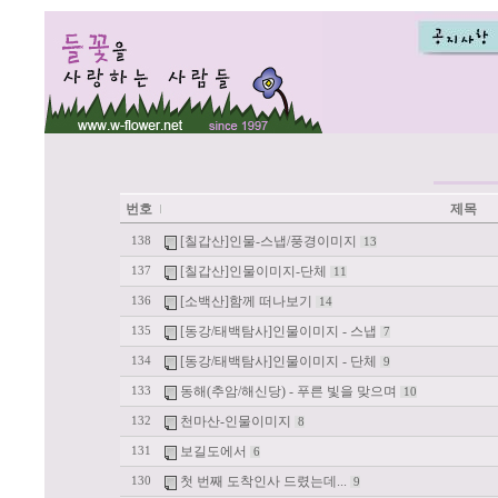
번호
제목
[칠갑산]인물-스냅/풍경이미지
138
13
[칠갑산]인물이미지-단체
137
11
[소백산]함께 떠나보기
136
14
[동강/태백탐사]인물이미지 - 스냅
135
7
[동강/태백탐사]인물이미지 - 단체
134
9
동해(추암/해신당) - 푸른 빛을 맞으며
133
10
천마산-인물이미지
132
8
보길도에서
131
6
첫 번째 도착인사 드렸는데...
130
9