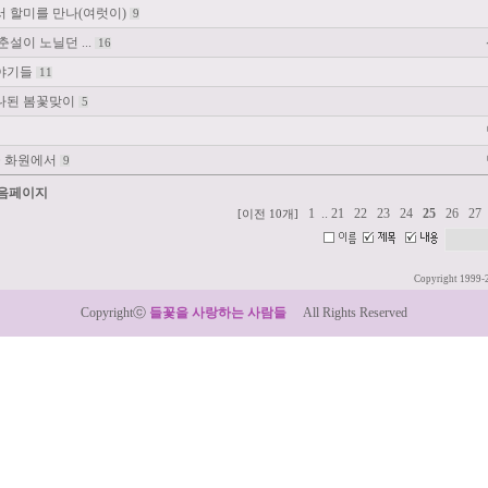
에서 할미를 만나(여럿이)
9
춘설이 노닐던 ...
16
이야기들
11
하나된 봄꽃맞이
5
꽃 화원에서
9
다음페이지
1
..
21
22
23
24
25
26
27
[이전 10개]
Copyright 1999-
Copyrightⓒ
들꽃을 사랑하는 사람들
All Rights Reserved
:: Designed by LeTum ::