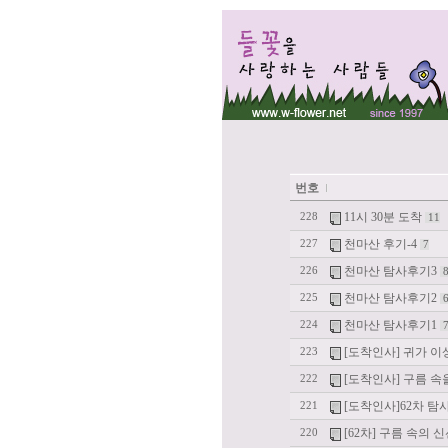
번호
11시 30분 도착
228
11
천마산 후기-4
227
7
천마산 탐사후기3
226
천마산 탐사후기2
225
천마산 탐사후기1
224
[도착인사] 귀가 이
223
[도착인사] 구름 속
222
[도착인사]62차 탐사
221
[62차] 구름 속의 
220