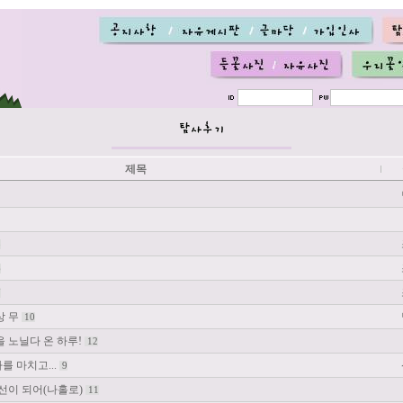
제목
8
6
7
상 무
10
을 노닐다 온 하루!
12
를 마치고...
9
신선이 되어(나홀로)
11