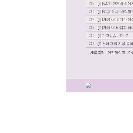
[62차] 안개비 속
219
[61차 탐사] 바람과 
218
[제61차] 못다한 
217
[제61차] 바람과 
216
가고싶습니다.
215
7
천하 제일 지상 들
214
-새로고침
-이전페이지
-