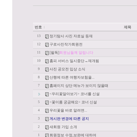
번호
제목
정기탐사 사진 자료실 등재
13
구로사진작가회원전
12
[필독]
회원님들께 알립니다
11
홈피 서비스 일시중단→재개됨
10
사진 공모전 입상 소식
9
산행에 따른 여행자보험을...
8
홈페이지 상단 메뉴가 보이지 않을때
7
<우리꽃알아보기> 코너를 신설
<꽃이름 궁금해요> 코너 신설
5
우리꽃을 바로 알려면...
4
게시판 변경에 따른 공지
3
새회원 가입 소개
2
회원정보 수정,보완에 대하여
1