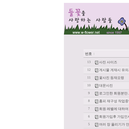
번호
사진 사이즈
13
게시물 게재시 유
12
꽃사진 등재요령
11
대문사진
10
로그인한 회원분만.
9
홈피 재구성 작업중
8
회원 레벨에 대하여
7
회원가입후 가입인사하
6
여러 장 올리기가 안
5