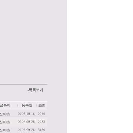
-목록보기
글쓴이
등록일
조회
산야초
2006-10-16
2949
산야초
2006-09-28
2983
산야초
2006-09-26
3150