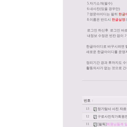
5.자기소개(필수)
6.내사진(있을 경우만)
7.영문아이디는 필히
한글
8.이름은 반드시
한글실명
로그인 하신후 로그인 바로 아
내정보 수정은 빈칸 없이 
한글아이디로 바꾸시려면 탈
새로운 한글아이디를 운영자(
정리기간 경과 후까지도 수
활동의사가 없는 것으로 간
번호
정기탐사 사진 자료
13
구로사진작가회원
12
[필독]
회원님들께 
11